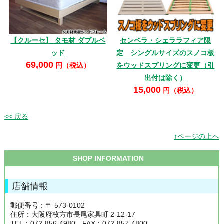
【クルーセ】 タモ材 ダブルベ
センベラ・シェララフィア限
ッド
定 シングルサイズのスノコ板
69,000
をウッドスプリングに変更（引
円（税込）
出付は除く）
15,000
円（税込）
<< 戻る
↑ページの上へ
SHOP INFORMATION
店舗情報
郵便番号：〒 573-0102
住所：大阪府枚方市長尾家具町 2-12-17
TEL：072-856-4980 FAX：072-857-4800