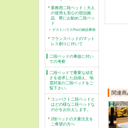
業務用二段ベッド｜大人
の使用も安心の宿泊施
設、寮にお勧め二段ベッ
ド
ゲストハウスProの納品事例
フランスベッドのマット
レス創りに付いて
二段ベッドの事故に付い
ての考察
二段ベッドで重要な頑丈
さを追求した品揃え。地
震対策の二段ベッドをご
覧下さい。
関連商
コンパクト二段ベッドと
はどの様な二段ベッドな
のかをお伝えします。
2段ベッドの大量注文を
ご希望の方へ