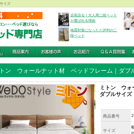
サイズ
店長語る！大人用二段ベッド
が選ばれる理由
地震対策になったと評判の二
段ベッド
トン ウォールナット材 ベッドフレーム｜ダブ
ミトン ウォ
ダブルサイズ
2
商品番号
幅
サイズ
m