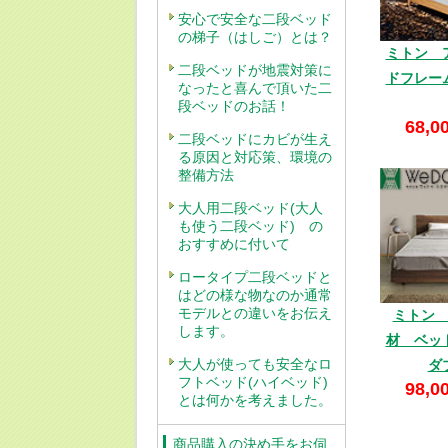
安心で安全な二段ベッド
の梯子（はしご）とは？
ミトン 
二段ベッドが地震対策に
ドフレー
なったと喜んで頂いた二
段ベッドのお話！
68,0
二段ベッドにカビが生え
る原因と対応策、環境の
整備方法
大人用二段ベッド(大人
も使う二段ベッド) の
おすすめに付いて
ロータイプ二段ベッドと
はどの様な物なのか通常
モデルとの違いをお伝え
ミトン
します。
材 ベッ
大人が使っても安全なロ
ダ
フトベッド(ハイベッド)
98,0
とは何かを考えました。
商品購入の決め手をお伺