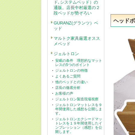
ド､システムベッド）の
通販。店長中村厳選の２
段ベッドが勢ぞろい
ヘッド
GURANZ(グランツ）ベ
ッド
マルトク家具厳選オスス
メベッド
ジェルトロン
安眠の条件 理想的なマット
レスの5つのポイント
ジェルトロンの特徴
よくあるご質問
他のベッドとの違い
店長の徹底分析
お客様の声
ジェルトロン製造現場視察
ジェルトロンマットレスを９
年間使用した感想を公開しま
す。
ジェルトロンエクシードマッ
トレスを１９年間使用したイ
ンプレッション（感想）を公
開します。