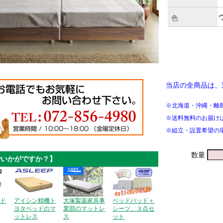
色
当店の全商品は、
※北海道・沖縄・離
※送料無料のお届け
※組立・設置希望の
数量
でいかがですか？】
ッド
アイシン精機ト
大塚製薬家具事
ベッドパッド＋
ス
ヨタベッドのマ
業部のマットレ
シーツ、３点セ
ットレス
ス
ット