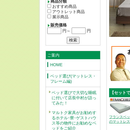
商品分類
おすすめ商品
アウトレット商品
展示商品
販売価格
円～
円
ご案内
HOME
ベッド選び(マットレス・
フレーム編)
ベッド選びで大切な睡眠
【セット
に付いて店長中村が語っ
てみた！
マルトク家具がお勧めす
フランスベ
るホテル･寮･ゲストハウ
のマットレ
ス等の物件にお勧めなベ
ッドをご紹介