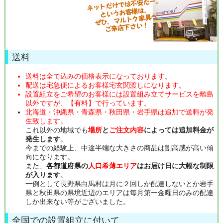
送料
送料は全て込みの価格表示になっております。
配送は宅急便によるお客様宅玄関渡しになります。
設置組立をご希望のお客様には設置組み立てサービスを離島
以外ですが、【有料】で行っています。
北海道・沖縄県・青森県・秋田県・岩手県は追加で送料が発
生致します。
これ以外の地域でも
場所
と
ご注文内容
によっては追加料金が
発生します
。
今までの経験上、中途半端な大きさの商品は割高感が高い傾
向になります。
また、
各都道府県の
人口希薄エリア
はお届け日に大幅な制限
が入ります
。
一例として長野県白馬村は月に２回しか配達しないとか岩手
県と秋田県の県境近辺のエリアは毎月第一金曜日のみの配達
しか出来ない等がございました。
全国での設置組立に付いて