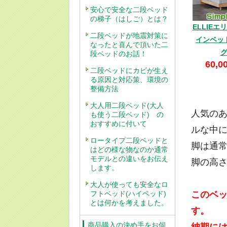
安心で安全な二段ベッド
の梯子（はしご）とは？
ELLIE
二段ベッドが地震対策に
インベッ
なったと喜んで頂いた二
段ベッドのお話！
60,0
二段ベッドにカビが生え
る原因と対応策、環境の
整備方法
大人用二段ベッド(大人
人気の
も使う二段ベッド) の
おすすめに付いて
ルな中
ロータイプ二段ベッドと
脚は通
はどの様な物なのか通常
モデルとの違いをお伝え
脚の高さ
します。
大人が使っても安全なロ
フトベッド(ハイベッド)
このベ
とは何かを考えました。
す。
商品購入の決め手をお伺