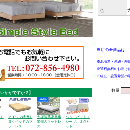
色
当店の全商品は、
※北海道・沖縄・離
※送料無料のお届け
※組立・設置希望の
数量
でいかがですか？】
ッド
アイシン精機ト
大塚製薬家具事
ベッドパッド＋
ス
ヨタベッドのマ
業部のマットレ
シーツ、３点セ
ットレス
ス
ット