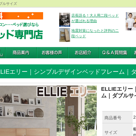
ダブルサイズ
店長語る！大人用二段ベッド
が選ばれる理由
地震対策になったと評判の二
段ベッド
LLIEエリー｜シンプルデザインベッドフレーム｜
ELLIEエリ
ム｜ダブルサ
2
商品番号
幅
サイズ