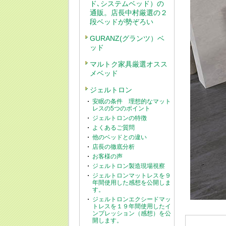
ド､システムベッド）の
通販。店長中村厳選の２
段ベッドが勢ぞろい
GURANZ(グランツ）ベ
ッド
マルトク家具厳選オスス
メベッド
ジェルトロン
安眠の条件 理想的なマット
レスの5つのポイント
ジェルトロンの特徴
よくあるご質問
他のベッドとの違い
店長の徹底分析
お客様の声
ジェルトロン製造現場視察
ジェルトロンマットレスを９
年間使用した感想を公開しま
す。
ジェルトロンエクシードマッ
トレスを１９年間使用したイ
ンプレッション（感想）を公
開します。