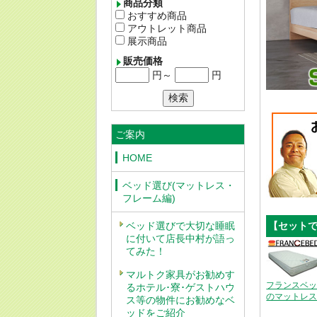
商品分類
おすすめ商品
アウトレット商品
展示商品
販売価格
円～
円
ご案内
HOME
ベッド選び(マットレス・
フレーム編)
ベッド選びで大切な睡眠
【セット
に付いて店長中村が語っ
てみた！
マルトク家具がお勧めす
フランスベ
るホテル･寮･ゲストハウ
のマットレ
ス等の物件にお勧めなベ
ッドをご紹介