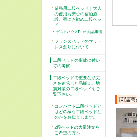
業務用二段ベッド｜大人
の使用も安心の宿泊施
設、寮にお勧め二段ベッ
ド
ゲストハウスProの納品事例
フランスベッドのマット
レス創りに付いて
二段ベッドの事故に付い
ての考察
二段ベッドで重要な頑丈
さを追求した品揃え。地
震対策の二段ベッドをご
覧下さい。
関連商
コンパクト二段ベッドと
はどの様な二段ベッドな
のかをお伝えします。
2段ベッドの大量注文を
ご希望の方へ