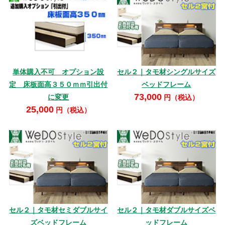
単体購入不可 オプション設
セル２｜タモ材シングルサイズ
定 床板面高３５０ｍｍ引出付
ベッドフレーム
73,000
に変更
円（税込）
25,000
円（税込）
セル２｜タモ材セミダブルサイ
セル２｜タモ材ダブルサイズベ
ズベッドフレーム
ッドフレーム