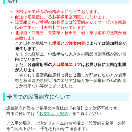
送料
送料は全て込みの価格表示になっております。
配送は宅急便によるお客様宅玄関渡しになります。
設置組立をご希望のお客様には設置組み立てサービスを離島
以外ですが、【有料】で行っています。
北海道・沖縄県・青森県・秋田県・岩手県は追加で送料が発
生致します。
これ以外の地域でも
場所
と
ご注文内容
によっては追加料金が
発生します
。
今までの経験上、中途半端な大きさの商品は割高感が高い傾
向になります。
また、
各都道府県の
人口希薄エリア
はお届け日に大幅な制限
が入ります
。
一例として長野県白馬村は月に２回しか配達しないとか岩手
県と秋田県の県境近辺のエリアは毎月第一金曜日のみの配達
しか出来ない等がございました。
全国での設置組立に付いて
設置組立作業をご希望のお客様は【有償】にて対応可能です。
費用に付いては「
お支払い・配送
」をご覧ください。
ご入用の場合、ご注文フォームの備考欄に「設置組立希望」の旨
をご記入下さい。 手配を行わせて頂きます。