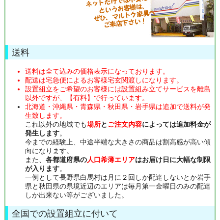
送料
送料は全て込みの価格表示になっております。
配送は宅急便によるお客様宅玄関渡しになります。
設置組立をご希望のお客様には設置組み立てサービスを離島
以外ですが、【有料】で行っています。
北海道・沖縄県・青森県・秋田県・岩手県は追加で送料が発
生致します。
これ以外の地域でも
場所
と
ご注文内容
によっては追加料金が
発生します
。
今までの経験上、中途半端な大きさの商品は割高感が高い傾
向になります。
また、
各都道府県の
人口希薄エリア
はお届け日に大幅な制限
が入ります
。
一例として長野県白馬村は月に２回しか配達しないとか岩手
県と秋田県の県境近辺のエリアは毎月第一金曜日のみの配達
しか出来ない等がございました。
全国での設置組立に付いて