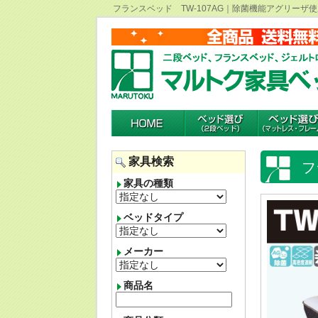
フランスベッド TW-107AG｜除菌機能アグリーザ
家具検索
フ
家具の種類
ベッドタイプ
メーカー
商品名