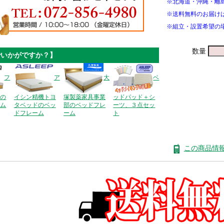
※北海道・沖縄・離
※送料無料のお届け
※組立・設置希望の
数量
でいかがですか？】
フ
ア
大
ベ
ドの
イシン精機トヨ
塚製薬家具事業
ッドパッド＋シ
ーム
タベッドのベッ
部のベッドフレ
ーツ、３点セッ
ドフレーム
ーム
ト
この商品情