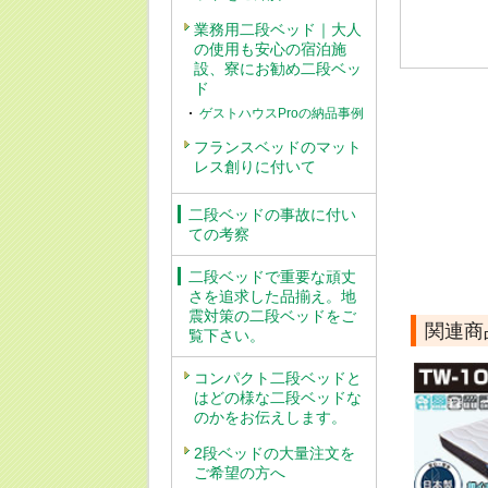
業務用二段ベッド｜大人
の使用も安心の宿泊施
設、寮にお勧め二段ベッ
ド
ゲストハウスProの納品事例
フランスベッドのマット
レス創りに付いて
二段ベッドの事故に付い
ての考察
二段ベッドで重要な頑丈
さを追求した品揃え。地
震対策の二段ベッドをご
関連商
覧下さい。
コンパクト二段ベッドと
はどの様な二段ベッドな
のかをお伝えします。
2段ベッドの大量注文を
ご希望の方へ