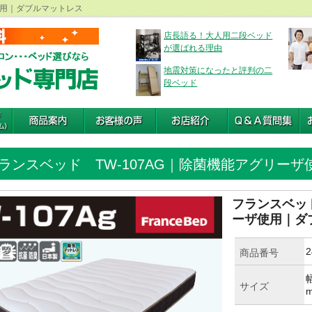
使用｜ダブルマットレス
店長語る！大人用二段ベッド
が選ばれる理由
地震対策になったと評判の二
段ベッド
ランスベッド TW-107AG｜除菌機能アグリー
フランスベッド
ーザ使用｜ダ
2
商品番号
幅
サイズ