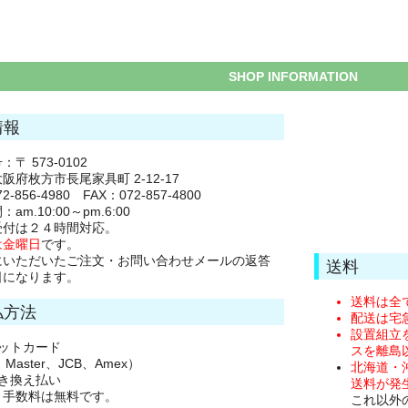
SHOP INFORMATION
情報
〒 573-0102
阪府枚方市長尾家具町 2-12-17
2-856-4980 FAX：072-857-4800
am.10:00～pm.6:00
受付は２４時間対応。
は金曜日
です。
にいただいたご注文・お問い合わせメールの返答
送料
日になります。
送料は全
払方法
配送は宅
設置組立
ジットカード
スを離島
、Master、JCB、Amex）
北海道・
引き換え払い
送料が発
き手数料は無料です。
これ以外