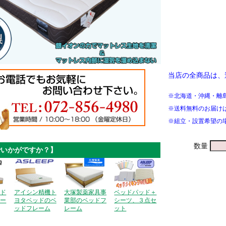
当店の全商品は、
※北海道・沖縄・離
※送料無料のお届け
※組立・設置希望の
数量
でいかがですか？】
ッド
アイシン精機ト
大塚製薬家具事
ベッドパッド＋
レー
ヨタベッドのベ
業部のベッドフ
シーツ、３点セ
ッドフレーム
レーム
ット