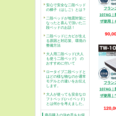
安心で安全な二段ベッド
フラン
の梯子（はしご）とは？
107AG
二段ベッドが地震対策に
ザ使用｜
なったと喜んで頂いた二
段ベッドのお話！
90,0
二段ベッドにカビが生え
る原因と対応策、環境の
整備方法
大人用二段ベッド(大人
も使う二段ベッド) の
おすすめに付いて
ロータイプ二段ベッドと
はどの様な物なのか通常
モデルとの違いをお伝え
フラン
します。
107AG
大人が使っても安全なロ
ザ使用｜
フトベッド(ハイベッド)
とは何かを考えました。
120,0
商品購入の決め手をお伺