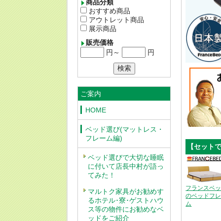
商品分類
おすすめ商品
アウトレット商品
展示商品
販売価格
円～
円
ご案内
HOME
ベッド選び(マットレス・
フレーム編)
【セット
ベッド選びで大切な睡眠
に付いて店長中村が語っ
てみた！
フランスベ
マルトク家具がお勧めす
のベッドフ
るホテル･寮･ゲストハウ
ム
ス等の物件にお勧めなベ
ッドをご紹介