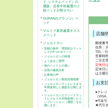
<< 戻る
ド､システムベッド）の
通販。店長中村厳選の２
段ベッドが勢ぞろい
GURANZ(グランツ）ベ
ッド
マルトク家具厳選オスス
店舗
メベッド
ジェルトロン
郵便番号：
住所：大
安眠の条件 理想的なマット
TEL：07
レスの5つのポイント
営業時間：
ジェルトロンの特徴
ご注文
よくあるご質問
定休日
他のベッドとの違い
定休日
店長の徹底分析
は土曜
お客様の声
ジェルトロン製造現場視察
お支
ジェルトロンマットレスを９
年間使用した感想を公開しま
す。
●クレ
ジェルトロンエクシードマッ
（VISA
トレスを１９年間使用したイ
●代金
ンプレッション（感想）を公
★代引
開します。