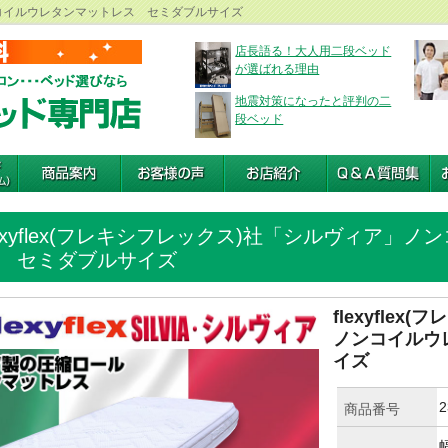
」ノンコイルウレタンマットレス セミダブルサイズ
店長語る！大人用二段ベッド
が選ばれる理由
地震対策になったと評判の二
段ベッド
lexyflex(フレキシフレックス)社「シルヴィア」
 セミダブルサイズ
flexyfle
ノンコイルウ
イズ
2
商品番号
幅