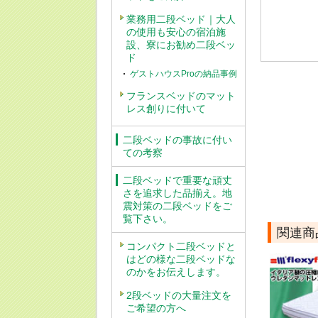
業務用二段ベッド｜大人
の使用も安心の宿泊施
設、寮にお勧め二段ベッ
ド
ゲストハウスProの納品事例
フランスベッドのマット
レス創りに付いて
二段ベッドの事故に付い
ての考察
二段ベッドで重要な頑丈
さを追求した品揃え。地
震対策の二段ベッドをご
覧下さい。
関連商
コンパクト二段ベッドと
はどの様な二段ベッドな
のかをお伝えします。
2段ベッドの大量注文を
ご希望の方へ