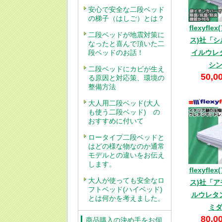
安心で安全な二段ベッド
の梯子（はしご）とは？
flexyf
二段ベッドが地震対策に
ス)社「
なったと喜んで頂いた二
イルウレ
段ベッドのお話！
シ
二段ベッドにカビが生え
50,0
る原因と対応策、環境の
整備方法
大人用二段ベッド(大人
も使う二段ベッド) の
おすすめに付いて
ロータイプ二段ベッドと
はどの様な物なのか通常
モデルとの違いをお伝え
します。
flexyf
大人が使っても安全なロ
ス)社「
フトベッド(ハイベッド)
ルウレタ
とは何かを考えました。
ミ
80,0
商品購入の決め手をお伺