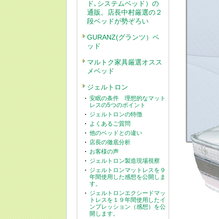
ド､システムベッド）の
通販。店長中村厳選の２
段ベッドが勢ぞろい
GURANZ(グランツ）ベ
ッド
マルトク家具厳選オスス
メベッド
ジェルトロン
安眠の条件 理想的なマット
レスの5つのポイント
ジェルトロンの特徴
よくあるご質問
他のベッドとの違い
店長の徹底分析
お客様の声
ジェルトロン製造現場視察
ジェルトロンマットレスを９
年間使用した感想を公開しま
す。
ジェルトロンエクシードマッ
トレスを１９年間使用したイ
ンプレッション（感想）を公
開します。