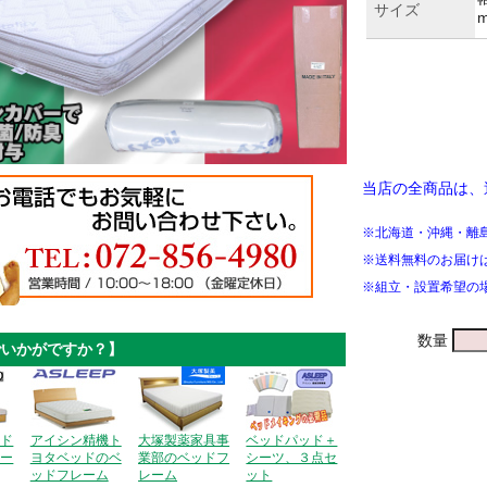
サイズ
当店の全商品は、
※北海道・沖縄・離
※送料無料のお届け
※組立・設置希望の
数量
でいかがですか？】
ッド
アイシン精機ト
大塚製薬家具事
ベッドパッド＋
レー
ヨタベッドのベ
業部のベッドフ
シーツ、３点セ
ッドフレーム
レーム
ット