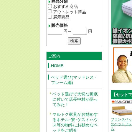
商品分類
おすすめ商品
アウトレット商品
展示商品
販売価格
円～
円
ご案内
HOME
ベッド選び(マットレス・
フレーム編)
ベッド選びで大切な睡眠
【セット
に付いて店長中村が語っ
てみた！
マルトク家具がお勧めす
るホテル･寮･ゲストハウ
フランスベ
のベッドフ
ス等の物件にお勧めなベ
ム
ッドをご紹介