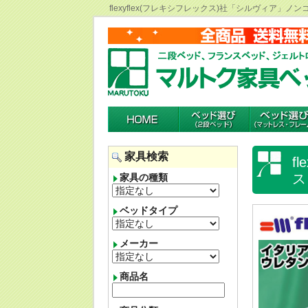
flexyflex(フレキシフレックス)社「シルヴィア
家具検索
f
ス
家具の種類
ベッドタイプ
メーカー
商品名