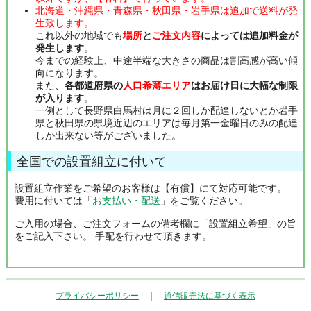
北海道・沖縄県・青森県・秋田県・岩手県は追加で送料が発
生致します。
これ以外の地域でも
場所
と
ご注文内容
によっては追加料金が
発生します
。
今までの経験上、中途半端な大きさの商品は割高感が高い傾
向になります。
また、
各都道府県の
人口希薄エリア
はお届け日に大幅な制限
が入ります
。
一例として長野県白馬村は月に２回しか配達しないとか岩手
県と秋田県の県境近辺のエリアは毎月第一金曜日のみの配達
しか出来ない等がございました。
全国での設置組立に付いて
設置組立作業をご希望のお客様は【有償】にて対応可能です。
費用に付いては「
お支払い・配送
」をご覧ください。
ご入用の場合、ご注文フォームの備考欄に「設置組立希望」の旨
をご記入下さい。 手配を行わせて頂きます。
プライバシーポリシー
｜
通信販売法に基づく表示