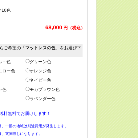
全10色
68,000
円（税込）
からご希望の「
マットレスの色
」をお選び下
ル－色
グリーン色
エロー色
オレンジ色
ネイビー色
ン色
モカブラウン色
ラベンダー色
送料無料でお届けします！
島、一部の地域は別途費用が発生します。
は、玄関渡しになります。