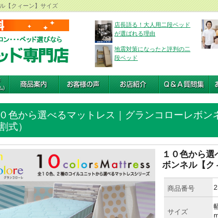
ル【クィーン】サイズ
店長語る！大人用二段ベッド
が選ばれる理由
地震対策になったと評判の二
段ベッド
０色から選べるマットレス｜グランコローレボン
割式）
１０色から選
ボンネル【ク
2
商品番号
幅
サイズ