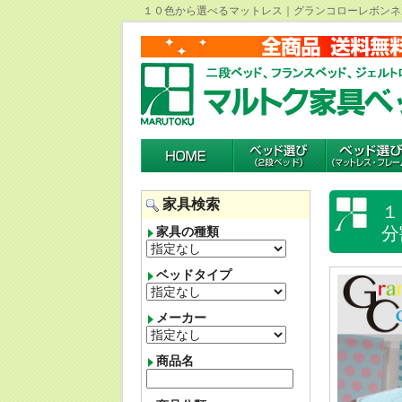
１０色から選べるマットレス｜グランコローレボンネ
家具検索
１
分
家具の種類
ベッドタイプ
メーカー
商品名