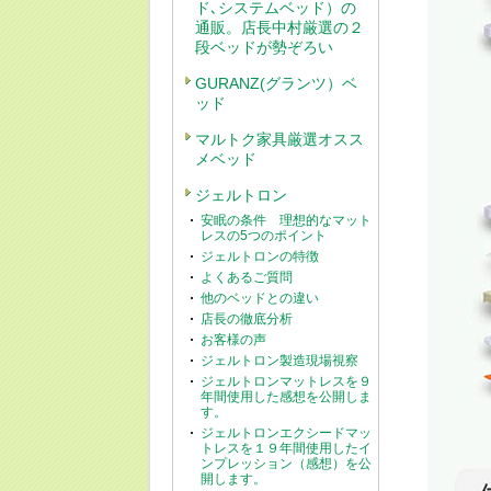
ド､システムベッド）の
通販。店長中村厳選の２
段ベッドが勢ぞろい
GURANZ(グランツ）ベ
ッド
マルトク家具厳選オスス
メベッド
ジェルトロン
安眠の条件 理想的なマット
レスの5つのポイント
ジェルトロンの特徴
よくあるご質問
他のベッドとの違い
店長の徹底分析
お客様の声
ジェルトロン製造現場視察
ジェルトロンマットレスを９
年間使用した感想を公開しま
す。
ジェルトロンエクシードマッ
トレスを１９年間使用したイ
ンプレッション（感想）を公
開します。