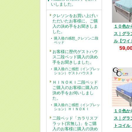
いしました。
クレソンをお買い上げい
ただいたお客様に、ご購
入の決め手をお聞きしま
１０色か
した。
ス｜グラ
購入後の感想_クレソン二段
ル【ワイ
ベッド
59,0
お客様に歴代ゲストハウ
ス二段ベッド購入の決め
手をお聞きしました。
購入後のご感想（インプレッ
ション）ゲストハウス３
ＨＩＮＯＫＩ二段ベッド
ご購入のお客様に購入の
決め手をお伺いしまし
た。
購入後のご感想（インプレッ
ション）ＨＩＮＯＫＩ
１０色か
二段ベッド「カラリスフ
ス｜グラ
ラット(宮無し)」をご購
トコイル
入のお客様に購入の決め