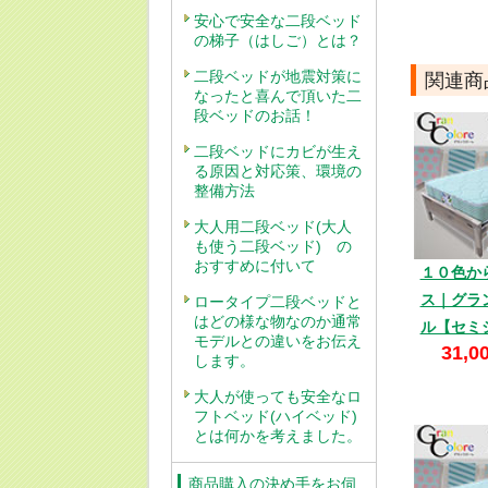
安心で安全な二段ベッド
の梯子（はしご）とは？
二段ベッドが地震対策に
関連商
なったと喜んで頂いた二
段ベッドのお話！
二段ベッドにカビが生え
る原因と対応策、環境の
整備方法
大人用二段ベッド(大人
も使う二段ベッド) の
おすすめに付いて
１０色か
ス｜グラ
ロータイプ二段ベッドと
はどの様な物なのか通常
ル【セミ
モデルとの違いをお伝え
31,0
します。
大人が使っても安全なロ
フトベッド(ハイベッド)
とは何かを考えました。
商品購入の決め手をお伺