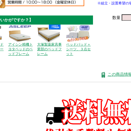
※組立・設置希望の
数量
でいかがですか？】
ッド
アイシン精機ト
大塚製薬家具事
ベッドパッド＋
レー
ヨタベッドのベ
業部のベッドフ
シーツ、３点セ
ッドフレーム
レーム
ット
この商品情