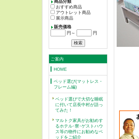
商品分類
おすすめ商品
アウトレット商品
展示商品
販売価格
円～
円
ご案内
HOME
ベッド選び(マットレス・
フレーム編)
ベッド選びで大切な睡眠
に付いて店長中村が語っ
てみた！
マルトク家具がお勧めす
るホテル･寮･ゲストハウ
ス等の物件にお勧めなベ
ッドをご紹介