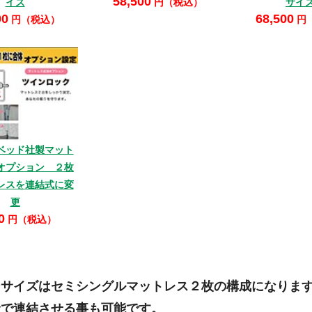
58,500
イズ
円（税込）
サイ
00
68,500
円（税込）
円
ベッド社製マット
オプション ２枚
レスを連結式に変
更
0
円（税込）
ンサイズはセミシングルマットレス２枚の構成になりま
金で連結させる事も可能です。