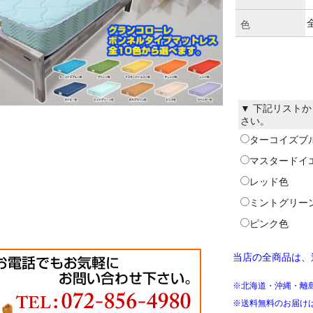
色
▼ 下記リスト
さい。
ターコイズブ
マスタードイ
レッド色
ミントグリー
ピンク色
当店の全商品は、
※北海道・沖縄・離
※送料無料のお届け