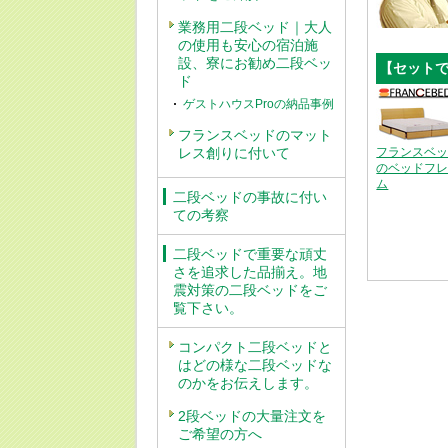
業務用二段ベッド｜大人
の使用も安心の宿泊施
設、寮にお勧め二段ベッ
【セット
ド
ゲストハウスProの納品事例
フランスベッドのマット
レス創りに付いて
フランスベ
のベッドフ
ム
二段ベッドの事故に付い
ての考察
二段ベッドで重要な頑丈
さを追求した品揃え。地
震対策の二段ベッドをご
覧下さい。
コンパクト二段ベッドと
はどの様な二段ベッドな
のかをお伝えします。
2段ベッドの大量注文を
ご希望の方へ