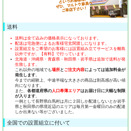
送料
送料は全て込みの価格表示になっております。
配送は宅急便によるお客様宅玄関渡しになります。
設置組立をご希望のお客様には設置組み立てサービスを離島
以外ですが、【有料】で行っています。
北海道・沖縄県・青森県・秋田県・岩手県は追加で送料が発
生致します。
これ以外の地域でも
場所
と
ご注文内容
によっては追加料金が
発生します
。
今までの経験上、中途半端な大きさの商品は割高感が高い傾
向になります。
また、
各都道府県の
人口希薄エリア
はお届け日に大幅な制限
が入ります
。
一例として長野県白馬村は月に２回しか配達しないとか岩手
県と秋田県の県境近辺のエリアは毎月第一金曜日のみの配達
しか出来ない等がございました。
全国での設置組立に付いて