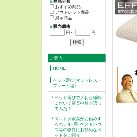
商品分類
おすすめ商品
アウトレット商品
展示商品
販売価格
円～
円
ご案内
HOME
ベッド選び(マットレス・
フレーム編)
ベッド選びで大切な睡眠
に付いて店長中村が語っ
てみた！
マルトク家具がお勧めす
るホテル･寮･ゲストハウ
ス等の物件にお勧めなベ
ッドをご紹介