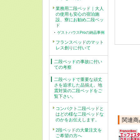
業務用二段ベッド｜大人
の使用も安心の宿泊施
設、寮にお勧め二段ベッ
ド
ゲストハウスProの納品事例
フランスベッドのマット
レス創りに付いて
二段ベッドの事故に付い
ての考察
二段ベッドで重要な頑丈
さを追求した品揃え。地
震対策の二段ベッドをご
覧下さい。
コンパクト二段ベッドと
はどの様な二段ベッドな
関連商
のかをお伝えします。
2段ベッドの大量注文を
ご希望の方へ