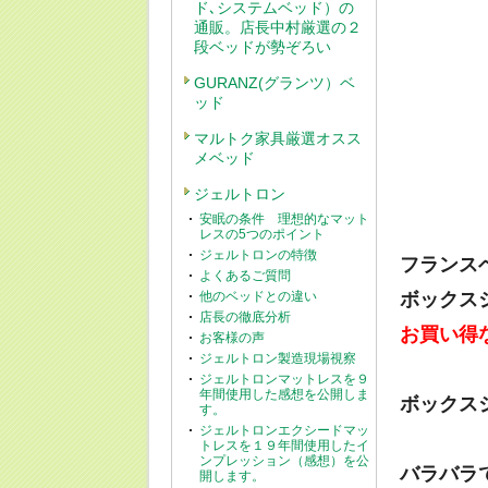
ド､システムベッド）の
通販。店長中村厳選の２
段ベッドが勢ぞろい
GURANZ(グランツ）ベ
ッド
マルトク家具厳選オスス
メベッド
ジェルトロン
安眠の条件 理想的なマット
レスの5つのポイント
ジェルトロンの特徴
フランス
よくあるご質問
他のベッドとの違い
ボックス
店長の徹底分析
お買い得
お客様の声
ジェルトロン製造現場視察
ジェルトロンマットレスを９
年間使用した感想を公開しま
ボックス
す。
ジェルトロンエクシードマッ
トレスを１９年間使用したイ
ンプレッション（感想）を公
バラバラ
開します。