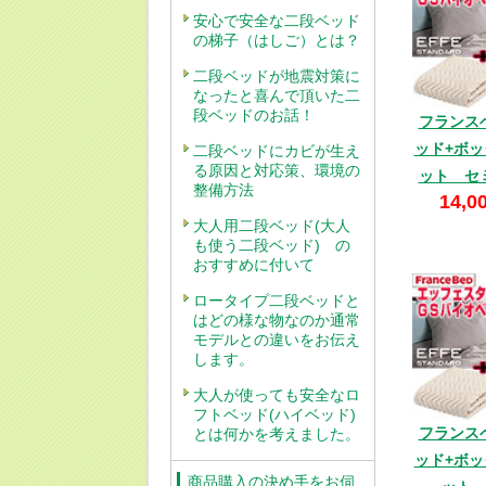
安心で安全な二段ベッド
の梯子（はしご）とは？
二段ベッドが地震対策に
なったと喜んで頂いた二
段ベッドのお話！
フランス
ッド+ボ
二段ベッドにカビが生え
る原因と対応策、環境の
ット セ
整備方法
14,0
大人用二段ベッド(大人
も使う二段ベッド) の
おすすめに付いて
ロータイプ二段ベッドと
はどの様な物なのか通常
モデルとの違いをお伝え
します。
大人が使っても安全なロ
フトベッド(ハイベッド)
フランス
とは何かを考えました。
ッド+ボ
商品購入の決め手をお伺