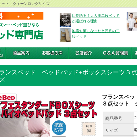
セット クィーンロングサイズ
店長語る！大人用二段ベッド
が選ばれる理由
地震対策になったと評判の二
段ベッド
ランスベッド ベッドパッド+ボックスシーツ３
ズ
フランスベッ
３点セット 
2
商品番号
サイズ