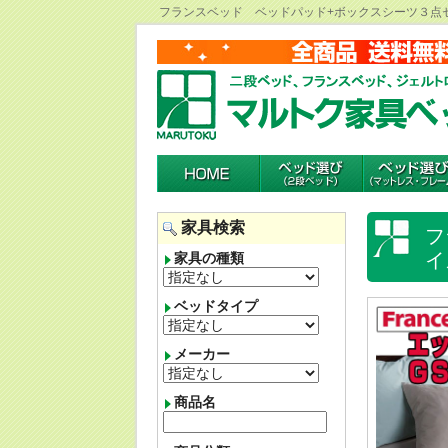
フランスベッド ベッドパッド+ボックスシーツ３点
家具検索
フ
イ
家具の種類
ベッドタイプ
メーカー
商品名