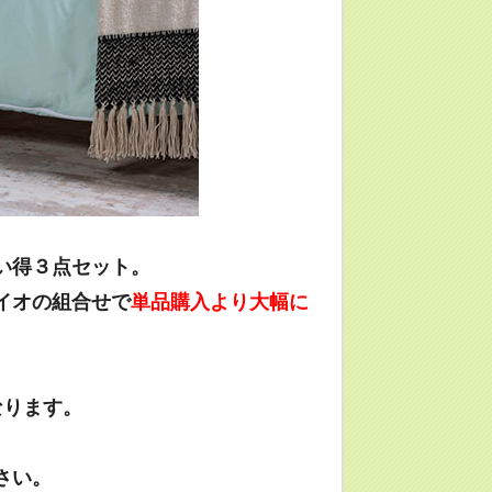
い得３点セット。
イオの組合せで
単品購入より大幅に
なります。
さい。