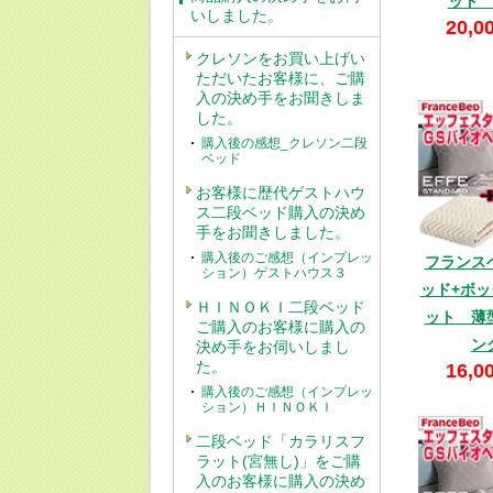
ット
いしました。
20,0
クレソンをお買い上げい
ただいたお客様に、ご購
入の決め手をお聞きしま
した。
購入後の感想_クレソン二段
ベッド
お客様に歴代ゲストハウ
ス二段ベッド購入の決め
手をお聞きしました。
購入後のご感想（インプレッ
フランス
ション）ゲストハウス３
ッド+ボ
ＨＩＮＯＫＩ二段ベッド
ット 薄
ご購入のお客様に購入の
ン
決め手をお伺いしまし
た。
16,0
購入後のご感想（インプレッ
ション）ＨＩＮＯＫＩ
二段ベッド「カラリスフ
ラット(宮無し)」をご購
入のお客様に購入の決め