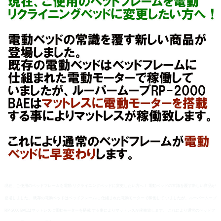
現在、ご使用のベッドフレームを電動 リクライニングベッドに変更したい方へ！ 電動ベッドの常識を覆す新しい商品が
登場しました。 既存の電動ベッドはベッドフレームに 仕組まれた電動モーターで稼働して いましたが、ルーパームーブ
RP-2000 BAEはマットレスに電動モーターを搭載 する事によりマットレスが稼働致します。 これにより通常のベッドフ