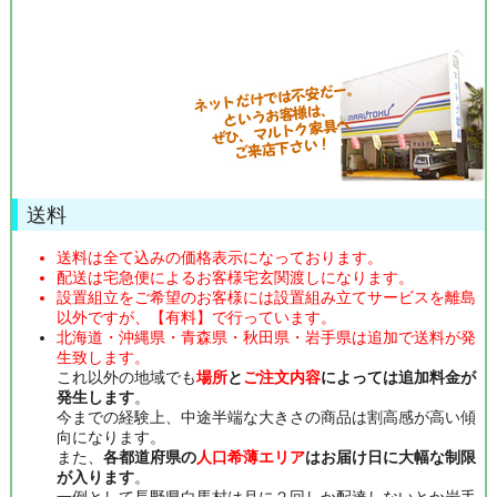
送料
送料は全て込みの価格表示になっております。
配送は宅急便によるお客様宅玄関渡しになります。
設置組立をご希望のお客様には設置組み立てサービスを離島
以外ですが、【有料】で行っています。
北海道・沖縄県・青森県・秋田県・岩手県は追加で送料が発
生致します。
これ以外の地域でも
場所
と
ご注文内容
によっては追加料金が
発生します
。
今までの経験上、中途半端な大きさの商品は割高感が高い傾
向になります。
また、
各都道府県の
人口希薄エリア
はお届け日に大幅な制限
が入ります
。
一例として長野県白馬村は月に２回しか配達しないとか岩手