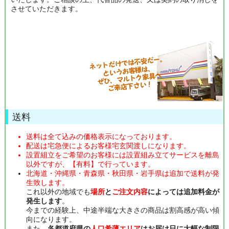
させていただきます。
送料
送料は全て込みの価格表示になっております。
配送は宅急便によるお客様宅玄関渡しになります。
設置組立をご希望のお客様には設置組み立てサービスを離島
以外ですが、【有料】で行っています。
北海道・沖縄県・青森県・秋田県・岩手県は追加で送料が発
生致します。
これ以外の地域でも
場所
と
ご注文内容
によっては追加料金が
発生します
。
今までの経験上、中途半端な大きさの商品は割高感が高い傾
向になります。
また、
各都道府県の
人口希薄エリア
はお届け日に大幅な制限