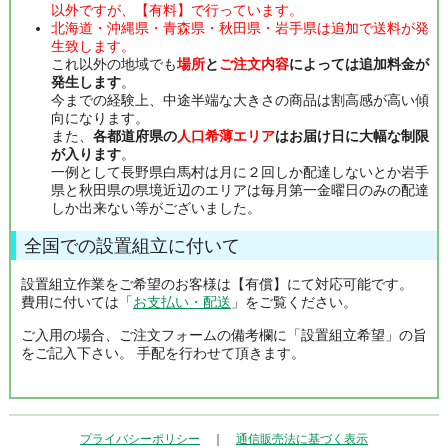
以外ですが、【有料】で行っています。
北海道・沖縄県・青森県・秋田県・岩手県は追加で送料が発
生致します。
これ以外の地域でも
場所
と
ご注文内容
によっては追加料金が
発生します
。
今までの経験上、中途半端な大きさの商品は割高感が高い傾
向になります。
また、
各都道府県の
人口希薄エリア
はお届け日に大幅な制限
が入ります
。
一例として長野県白馬村は月に２回しか配達しないとか岩手
県と秋田県の県境近辺のエリアは毎月第一金曜日のみの配達
しか出来ない等がございました。
全国での設置組立に付いて
設置組立作業をご希望のお客様は【有償】にて対応可能です。
費用に付いては「
お支払い・配送
」をご覧ください。
ご入用の場合、ご注文フォームの備考欄に「設置組立希望」の旨
をご記入下さい。 手配を行わせて頂きます。
プライバシーポリシー
｜
通信販売法に基づく表示