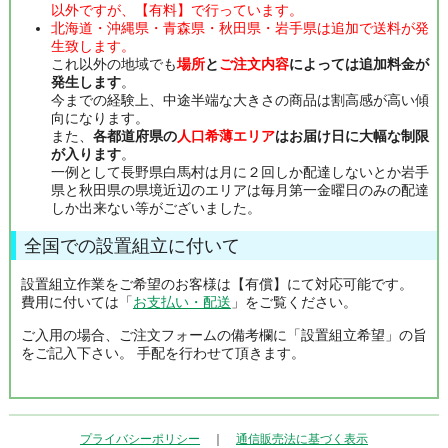
以外ですが、【有料】で行っています。
北海道・沖縄県・青森県・秋田県・岩手県は追加で送料が発
生致します。
これ以外の地域でも
場所
と
ご注文内容
によっては追加料金が
発生します
。
今までの経験上、中途半端な大きさの商品は割高感が高い傾
向になります。
また、
各都道府県の
人口希薄エリア
はお届け日に大幅な制限
が入ります
。
一例として長野県白馬村は月に２回しか配達しないとか岩手
県と秋田県の県境近辺のエリアは毎月第一金曜日のみの配達
しか出来ない等がございました。
全国での設置組立に付いて
設置組立作業をご希望のお客様は【有償】にて対応可能です。
費用に付いては「
お支払い・配送
」をご覧ください。
ご入用の場合、ご注文フォームの備考欄に「設置組立希望」の旨
をご記入下さい。 手配を行わせて頂きます。
プライバシーポリシー
｜
通信販売法に基づく表示