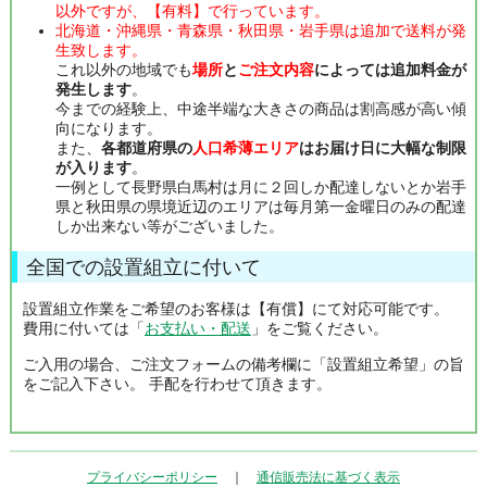
以外ですが、【有料】で行っています。
北海道・沖縄県・青森県・秋田県・岩手県は追加で送料が発
生致します。
これ以外の地域でも
場所
と
ご注文内容
によっては追加料金が
発生します
。
今までの経験上、中途半端な大きさの商品は割高感が高い傾
向になります。
また、
各都道府県の
人口希薄エリア
はお届け日に大幅な制限
が入ります
。
一例として長野県白馬村は月に２回しか配達しないとか岩手
県と秋田県の県境近辺のエリアは毎月第一金曜日のみの配達
しか出来ない等がございました。
全国での設置組立に付いて
設置組立作業をご希望のお客様は【有償】にて対応可能です。
費用に付いては「
お支払い・配送
」をご覧ください。
ご入用の場合、ご注文フォームの備考欄に「設置組立希望」の旨
をご記入下さい。 手配を行わせて頂きます。
プライバシーポリシー
｜
通信販売法に基づく表示