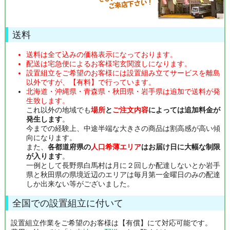
送料
送料は全て込みの価格表示になっております。
配送は宅急便によるお客様宅玄関渡しになります。
設置組立をご希望のお客様には設置組み立てサービスを離島
以外ですが、【有料】で行っています。
北海道・沖縄県・青森県・秋田県・岩手県は追加で送料が発
生致します。
これ以外の地域でも
場所
と
ご注文内容
によっては追加料金が
発生します
。
今までの経験上、中途半端な大きさの商品は割高感が高い傾
向になります。
また、
各都道府県の
人口希薄エリア
はお届け日に大幅な制限
が入ります
。
一例として長野県白馬村は月に２回しか配達しないとか岩手
県と秋田県の県境近辺のエリアは毎月第一金曜日のみの配達
しか出来ない等がございました。
全国での設置組立に付いて
設置組立作業をご希望のお客様は【有償】にて対応可能です。