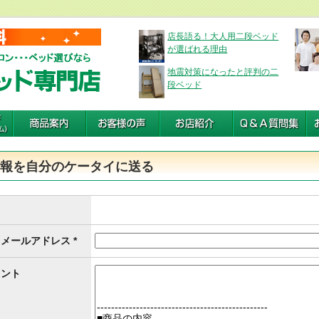
店長語る！大人用二段ベッド
が選ばれる理由
地震対策になったと評判の二
段ベッド
情報を自分のケータイに送る
メールアドレス *
メント