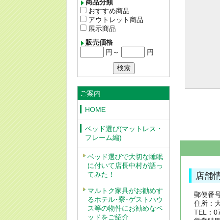
商品分類
おすすめ商品
アウトレット商品
展示商品
販売価格
円～
円
ご案内
HOME
ベッド選び(マットレス・
フレーム編)
ベッド選びで大切な睡眠
に付いて店長中村が語っ
てみた！
店舗
マルトク家具がお勧めす
郵便番号：
るホテル･寮･ゲストハウ
住所：大
ス等の物件にお勧めなベ
TEL：07
ッドをご紹介