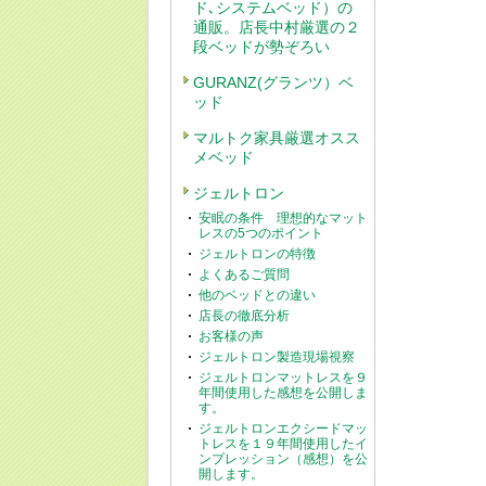
ド､システムベッド）の
通販。店長中村厳選の２
段ベッドが勢ぞろい
GURANZ(グランツ）ベ
ッド
マルトク家具厳選オスス
メベッド
ジェルトロン
安眠の条件 理想的なマット
レスの5つのポイント
ジェルトロンの特徴
よくあるご質問
他のベッドとの違い
店長の徹底分析
お客様の声
ジェルトロン製造現場視察
ジェルトロンマットレスを９
年間使用した感想を公開しま
す。
ジェルトロンエクシードマッ
トレスを１９年間使用したイ
ンプレッション（感想）を公
開します。