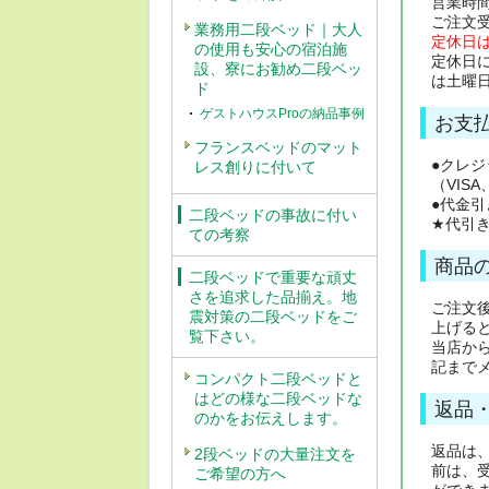
営業時間：
ご注文
業務用二段ベッド｜大人
定休日
の使用も安心の宿泊施
定休日
設、寮にお勧め二段ベッ
は土曜
ド
ゲストハウスProの納品事例
お支
フランスベッドのマット
●クレ
レス創りに付いて
（VISA
●代金
二段ベッドの事故に付い
★代引
ての考察
商品
二段ベッドで重要な頑丈
さを追求した品揃え。地
ご注文
震対策の二段ベッドをご
上げる
覧下さい。
当店か
記まで
コンパクト二段ベッドと
はどの様な二段ベッドな
返品
のかをお伝えします。
返品は
2段ベッドの大量注文を
前は、
ご希望の方へ