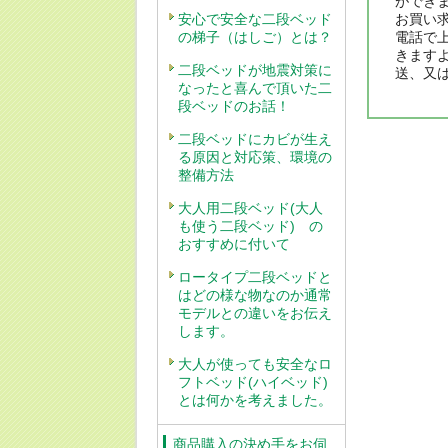
ができ
安心で安全な二段ベッド
お買い
の梯子（はしご）とは？
電話で
きます
二段ベッドが地震対策に
送、又
なったと喜んで頂いた二
段ベッドのお話！
二段ベッドにカビが生え
る原因と対応策、環境の
整備方法
大人用二段ベッド(大人
も使う二段ベッド) の
おすすめに付いて
ロータイプ二段ベッドと
はどの様な物なのか通常
モデルとの違いをお伝え
します。
大人が使っても安全なロ
フトベッド(ハイベッド)
とは何かを考えました。
商品購入の決め手をお伺