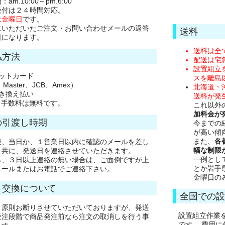
am.10:00～pm.6:00
受付は２４時間対応。
は金曜日
です。
にいただいたご注文・お問い合わせメールの返答
送料
日になります。
送料は全
払方法
配送は宅
設置組立
ジットカード
スを離島
、Master、JCB、Amex）
北海道・
引き換え払い
送料が発
き手数料は無料です。
これ以外
加料金が
の引渡し時期
今までの
が高い傾
また、
各
後、当日か、１営業日以内に確認のメールを差し
幅な制限
と共に、発送日を連絡させていただきます。
一例とし
ら、３日以上連絡の無い場合は、ご面倒ですが上
とか岩手
メールまたはお電話でご連絡下さい。
金曜日の
・交換について
全国での設
、原則お断りさせていただいておりますが、発送
設置組立作業
受注段階で商品発注前なら注文の取消しを行う事
です。 費用に