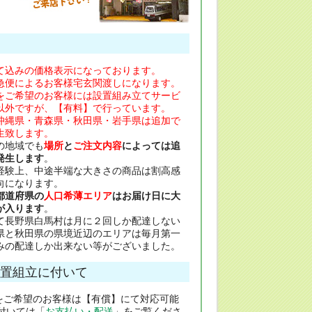
て込みの価格表示になっております。
急便によるお客様宅玄関渡しになります。
をご希望のお客様には設置組み立てサービ
以外ですが、【有料】で行っています。
沖縄県・青森県・秋田県・岩手県は追加で
生致します。
の地域でも
場所
と
ご注文内容
によっては追
発生します
。
経験上、中途半端な大きさの商品は割高感
向になります。
都道府県の
人口希薄エリア
はお届け日に大
が入ります
。
て長野県白馬村は月に２回しか配達しない
県と秋田県の県境近辺のエリアは毎月第一
みの配達しか出来ない等がございました。
置組立に付いて
をご希望のお客様は【有償】にて対応可能
付いては「
お支払い・配送
」をご覧くださ