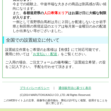
今までの経験上、中途半端な大きさの商品は割高感が高い傾
向になります。
また、
各都道府県の
人口希薄エリア
はお届け日に大幅な制限
が入ります
。
一例として長野県白馬村は月に２回しか配達しないとか岩手
県と秋田県の県境近辺のエリアは毎月第一金曜日のみの配達
しか出来ない等がございました。
全国での設置組立に付いて
設置組立作業をご希望のお客様は【有償】にて対応可能です。
費用に付いては「
お支払い・配送
」をご覧ください。
ご入用の場合、ご注文フォームの備考欄に「設置組立希望」の旨
をご記入下さい。 手配を行わせて頂きます。
プライバシーポリシー
｜
通信販売法に基づく表示
(C)2014 MARUTOKUKAGU CO.,LTD. All Rights Reserved.
このWEBサイト上の文章、画像等の著作物を、弊社の許可なく複製、使用することを
固く禁じます。