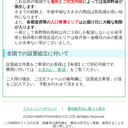
これ以外の地域でも
場所
と
ご注文内容
によっては追加料金が
発生します
。
今までの経験上、中途半端な大きさの商品は割高感が高い傾
向になります。
また、
各都道府県の
人口希薄エリア
はお届け日に大幅な制限
が入ります
。
一例として長野県白馬村は月に２回しか配達しないとか岩手
県と秋田県の県境近辺のエリアは毎月第一金曜日のみの配達
しか出来ない等がございました。
全国での設置組立に付いて
設置組立作業をご希望のお客様は【有償】にて対応可能です。
費用に付いては「
お支払い・配送
」をご覧ください。
ご入用の場合、ご注文フォームの備考欄に「設置組立希望」の旨
をご記入下さい。 手配を行わせて頂きます。
プライバシーポリシー
｜
通信販売法に基づく表示
(C)2014 MARUTOKUKAGU CO.,LTD. All Rights Reserved.
このWEBサイト上の文章、画像等の著作物を、弊社の許可なく複製、使用することを
固く禁じます。