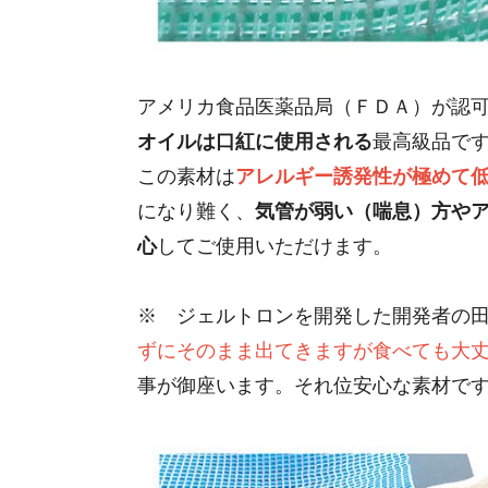
アメリカ食品医薬品局（ＦＤＡ）が認
オイルは口紅に使用される
最高級品で
この素材は
アレルギー誘発性が極めて
になり難く、
気管が弱い（喘息）方や
心
してご使用いただけます。
※ ジェルトロンを開発した開発者の
ずにそのまま出てきますが食べても大
事が御座います。それ位安心な素材で