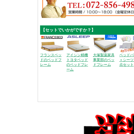
【セットでいかがですか？】
フランスベッ
アイシン精機
大塚製薬家具
ベッドパ
ドのベッドフ
トヨタベッド
事業部のベッ
＋シーツ
レーム
のベッドフレ
ドフレーム
点セット
ーム