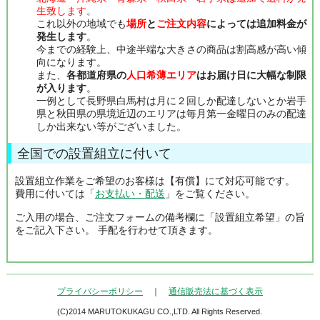
生致します。
これ以外の地域でも
場所
と
ご注文内容
によっては追加料金が
発生します
。
今までの経験上、中途半端な大きさの商品は割高感が高い傾
向になります。
また、
各都道府県の
人口希薄エリア
はお届け日に大幅な制限
が入ります
。
一例として長野県白馬村は月に２回しか配達しないとか岩手
県と秋田県の県境近辺のエリアは毎月第一金曜日のみの配達
しか出来ない等がございました。
全国での設置組立に付いて
設置組立作業をご希望のお客様は【有償】にて対応可能です。
費用に付いては「
お支払い・配送
」をご覧ください。
ご入用の場合、ご注文フォームの備考欄に「設置組立希望」の旨
をご記入下さい。 手配を行わせて頂きます。
プライバシーポリシー
｜
通信販売法に基づく表示
(C)2014 MARUTOKUKAGU CO.,LTD. All Rights Reserved.