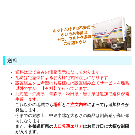
送料
送料は全て込みの価格表示になっております。
配送は宅急便によるお客様宅玄関渡しになります。
設置組立をご希望のお客様には設置組み立てサービスを離島
以外ですが、【有料】で行っています。
北海道・沖縄県・青森県・秋田県・岩手県は追加で送料が発
生致します。
これ以外の地域でも
場所
と
ご注文内容
によっては追加料金が
発生します
。
今までの経験上、中途半端な大きさの商品は割高感が高い傾
向になります。
また、
各都道府県の
人口希薄エリア
はお届け日に大幅な制限
が入ります
。