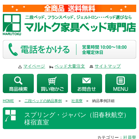
マイページ
ベッド大量注文
サイトマップ
HOME
»
二段ベッドの納品事例
»
社員寮
» 納品事例詳細
スプリング・ジャパン（旧春秋航空）
様宿直室
カテゴリー：
社員寮