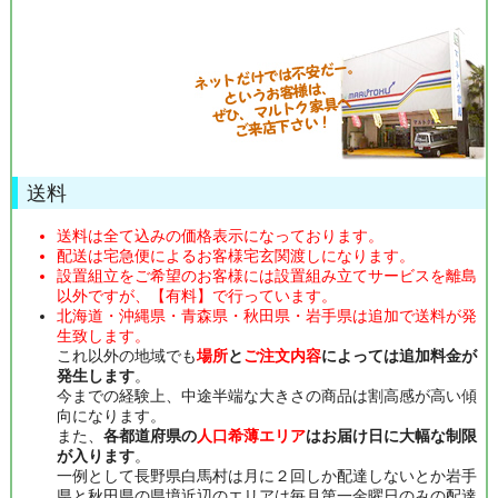
送料
送料は全て込みの価格表示になっております。
配送は宅急便によるお客様宅玄関渡しになります。
設置組立をご希望のお客様には設置組み立てサービスを離島
以外ですが、【有料】で行っています。
北海道・沖縄県・青森県・秋田県・岩手県は追加で送料が発
生致します。
これ以外の地域でも
場所
と
ご注文内容
によっては追加料金が
発生します
。
今までの経験上、中途半端な大きさの商品は割高感が高い傾
向になります。
また、
各都道府県の
人口希薄エリア
はお届け日に大幅な制限
が入ります
。
一例として長野県白馬村は月に２回しか配達しないとか岩手
県と秋田県の県境近辺のエリアは毎月第一金曜日のみの配達