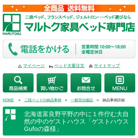
マイページ
ベッド大量注文
サイトマップ
HOME
»
二段ベッドの納品事例
»
一般宿泊施設
» 納品事例詳細
北海道富良野平野の中に１件佇む大自
然の中のゲストハウス「ゲストハウス
Gufoの森様」